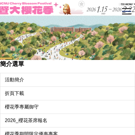
跳
到
主
要
內
容
區
簡介選單
活動簡介
折頁下載
櫻花季專屬御守
2026_櫻花茶席報名
櫻花季期間限定優惠專案